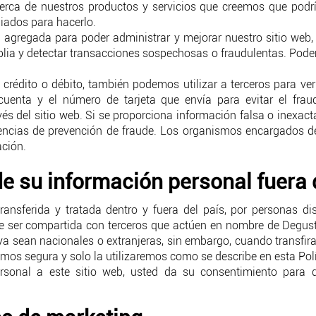
rca de nuestros productos y servicios que creemos que podrí
iados para hacerlo.
 agregada para poder administrar y mejorar nuestro sitio web, a
lia y detectar transacciones sospechosas o fraudulentas. Pode
 crédito o débito, también podemos utilizar a terceros para veri
 cuenta y el número de tarjeta que envía para evitar el frau
és del sitio web. Si se proporciona información falsa o inexacta
gencias de prevención de fraude. Los organismos encargados de
ación.
e su información personal fuera 
ansferida y tratada dentro y fuera del país, por personas dis
e ser compartida con terceros que actúen en nombre de Degust
a sean nacionales o extranjeras, sin embargo, cuando transfi
os segura y solo la utilizaremos como se describe en esta Polí
ersonal a este sitio web, usted da su consentimiento para 