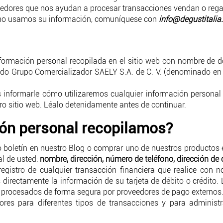
edores que nos ayudan a procesar transacciones vendan o rega
ómo usamos su información, comuníquese con
info@degustitali
 información personal recopilada en el sitio web con nombre de
ado Grupo Comercializador SAELY S.A. de C. V. (denominado en 
 es informarle cómo utilizaremos cualquier información persona
ro sitio web. Léalo detenidamente antes de continuar.
ón personal recopilamos?
o boletín en nuestro Blog o comprar uno de nuestros productos 
al de usted:
nombre, dirección, número de teléfono, dirección de 
istro de cualquier transacción financiera que realice con no
rectamente la información de su tarjeta de débito o crédito. 
n procesados ​​de forma segura por proveedores de pago externos
res para diferentes tipos de transacciones y para administra