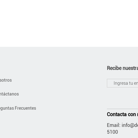
Recibe nuestra
sotros
ntáctanos
eguntas Frecuentes
Contacta con 
Email:
info@de
5100