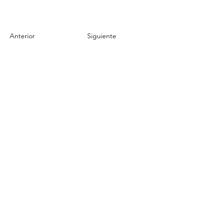
Anterior
Siguiente
Enlaces rápidos
Política de Privacidad
Política de Devoluciones
Términos y Condiciones de Uso
Nosotros
Contáctanos