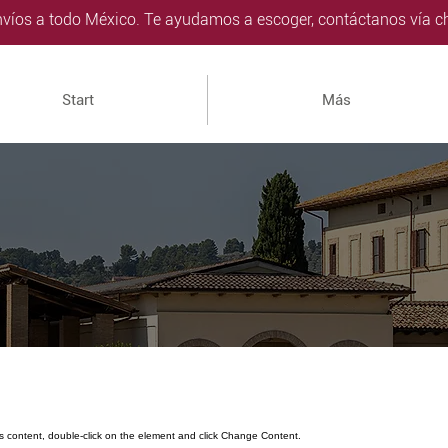
víos a todo México. Te ayudamos a escoger, contáctanos vía ch
Start
Más
is content, double-click on the element and click Change Content.