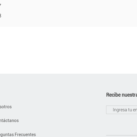
7
8
Recibe nuestra
sotros
ntáctanos
eguntas Frecuentes