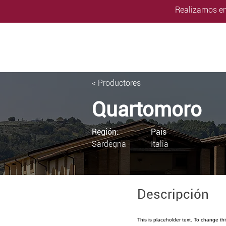
Realizamos en
< Productores
Quartomoro
Región:
País
Sardegna
Italia
Descripción
This is placeholder text. To change th