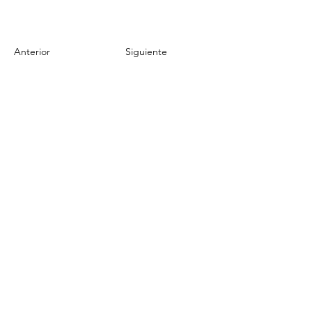
Anterior
Siguiente
Enlaces rápidos
Política de Privacidad
Política de Devoluciones
Términos y Condiciones de Uso
Nosotros
Contáctanos