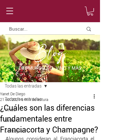
Blog
DEL MUNDO DEL VINO Y MÁS
Entrada
Todas las entradas
Yanet De Diego
Todas las entradas
21 oct 2021
6 min de lectura
¿Cuáles son las diferencias
Vinos
fundamentales entre
Uvas
Franciacorta y Champagne?
Consejos
Algunos consideran al Franciacorta el 