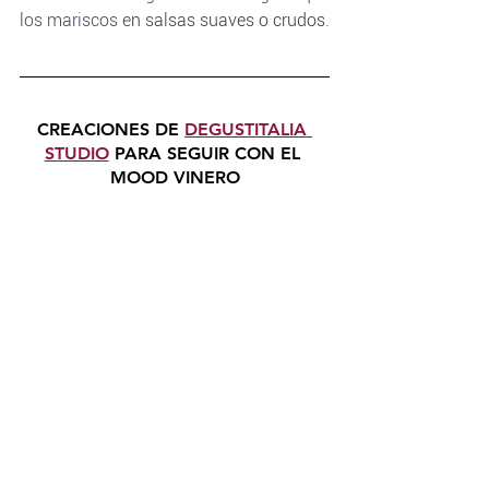
los mariscos e
n salsas suaves o crudos.
CREACIONES DE 
DEGUSTITALIA 
STUDIO
 PARA SEGUIR CON EL 
MOOD VINERO
WINE NOW T-SHIRT
Perfecta para quienes disfrutan el vino 
con actitud, estilo y un toque divertido. 
Una camiseta pensada para 
acompañar cualquier momento del día.