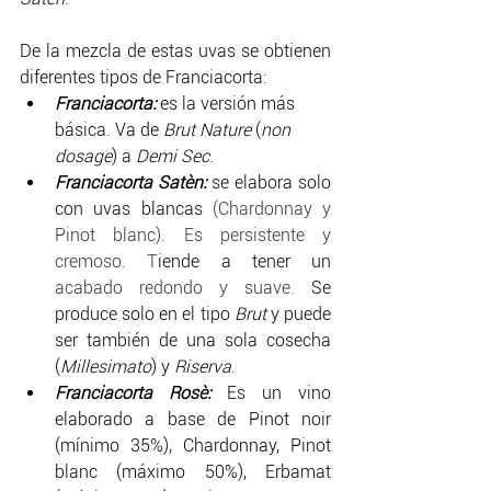
De la mezcla de estas uvas se obtienen 
diferentes tipos de Franciacorta:
Franciacorta:
es la versión más 
básica.
Va de 
Brut Nature
 (
non 
dosage
) a 
Demi Sec
.
Franciacorta Satèn: 
se elabora solo 
con uvas blancas
 (Chardonnay y 
Pinot blanc)
. 
Es persistente y 
cremoso. T
iende a tener un 
acabado redondo y suave.
 Se 
produce solo en el tipo 
Brut 
y puede 
ser también de una sola cosecha 
(
Millesimato
) y 
Riserva
.
Franciacorta Rosè:
Es un vino 
elaborado a base de Pinot noir 
(mínimo 35%), Chardonnay, Pinot 
blanc (máximo 50%), Erbamat 