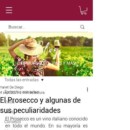
Blog
DEL MUNDO DEL VINO Y MÁS
Entrada
Todas las entradas
Yanet De Diego
Todas las entradas
4 sept 2021
5 min de lectura
El Prosecco y algunas de
Vinos
sus peculiaridades
Uvas
El Prosecco es un vino italiano conocido 
Consejos
en todo el mundo. En su mayoría es 