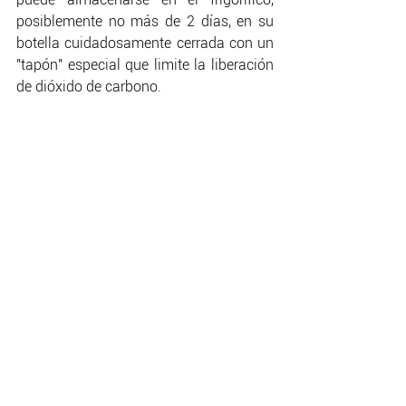
posiblemente no más de 2 días, en su 
botella cuidadosamente cerrada con un 
"tapón" especial que limite la liberación 
de dióxido de carbono.
Maridaje
Como ya mencionamos Prosecco es un 
vino versátil y se adapta muy bien a 
múltiples ocasiones, se puede disfrutar 
con muchos tipos de platos durante 
toda la comida. Va perfecto con 
aperitivos, primeros platos de pescado, 
entremeses e incluso con algunos 
platos dulces. 
Capaz de realzar la frescura y 
delicadeza de platos como una caprese 