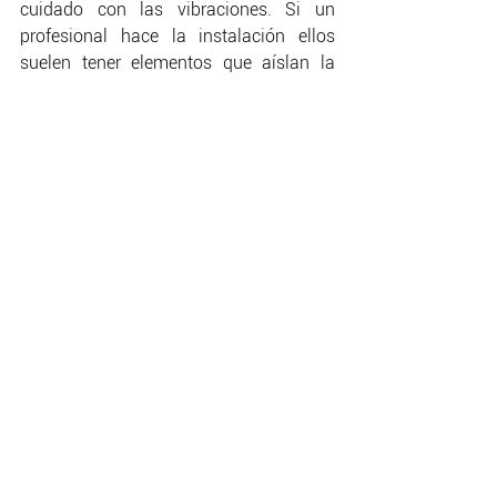
cuidado con las vibraciones. Si un 
profesional hace la instalación ellos 
suelen tener elementos que aíslan la 
bodega, si lo haces tú mismo ten en 
cuenta ese detalle.
CREACIONES DE 
DEGUSTITALIA 
STUDIO
 PARA SEGUIR CON EL 
MOOD VINERO
Sip slow live bold t-shirt
Perfecta para quienes disfrutan la vida 
a su ritmo, con estilo y buena vibra. 
Suave, cómoda y eprfecta para 
cualquier día. Un básico para amantes 
del vino y del mood relax.