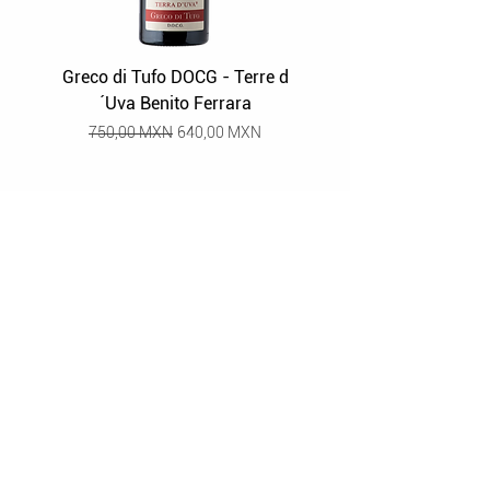
Greco di Tufo DOCG - Terre d
Grüner Veltliner Stra
´Uva Benito Ferrara
Precio
Precio de oferta
750,00 MXN
640,00 MXN
Enlaces rápidos
Política de Privacidad
Política de Devoluciones
Términos y Condiciones de Uso
Nosotros