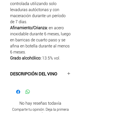
controlada utilizando solo
levaduras autóctonas y con
maceración durante un período
de 7 días.
Afinamiento/Crianza:
en acero
inoxidable durante 6 meses, luego
en barricas de cuarto paso y se
afina en botella durante al menos
6 meses.
Grado alcohólico:
13.5% vol.
DESCRIPCIÓN DEL VINO
-Color:
rojo rubí intenso.
-Aroma
: muestra aromas de
bayas oscuras, balsámicos y un
toque de especias para cocinar.
No hay reseñas todavía
-Sabor
: es exuberante con
Comparte tu opinión. Deja la primera