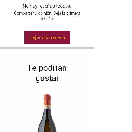
complejo y variado.
No hay reseñas todavía
-Sabor
: El tanino suave como la
Comparte tu opinión. Deja la primera
seda, tiene un toque de acidez
reseña.
que hace que sea intenso y
agradable de beber.
Dejar una reseña
-Maridaje:
combina con platos de
carne asada, caza, quesos
maduros.
Te podrían
gustar