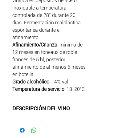
vinifica en depósitos de acero
inoxidable a temperatura
controlada de 28° durante 20
días. Fermentación maloláctica
espontánea durante el
afinamiento.
Afinamiento/Crianza:
mínimo de
12 meses en toneaux de roble
francés de 5 hl, posterior
afinamiento de al menos 6 meses
en botella.
Grado alcohólico:
14% vol.
Temperatura de servicio
: 18-20°C
DESCRIPCIÓN DEL VINO
-Color:
rojo rubí intenso.
-Aroma
: Fruta roja, vainilla y
especias conforman un bouquet