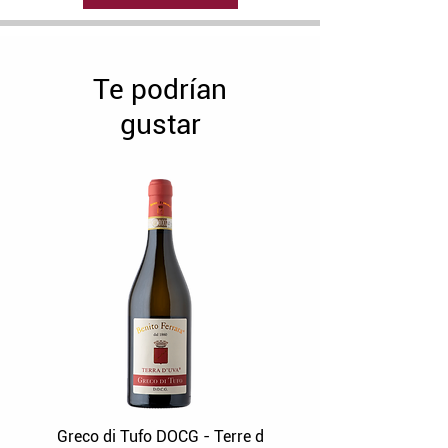
carne estofada, tagliatelle al ragú
de jabalí, postres de chocolate.
Te podrían
gustar
Greco di Tufo DOCG - Terre d
Grüner Veltliner Stra