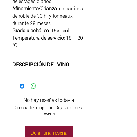
delestages diarios.
Afinamiento/Crianza
:
en barricas
de roble de 30 hl y tonneaux
durante 28 meses.
Grado alcohólico:
15% vol.
Temperatura de servicio
: 18 – 20
°C
DESCRIPCIÓN DEL VINO
Color
:
rojo rubí intenso
Aroma
:
intenso con recuerdos de
guindas, moras y ciruelas, grafito,
regaliz, bayas de enebro, hierbas
No hay reseñas todavía
aromáticas, pimienta y tabaco.
Comparte tu opinión. Deja la primera
Sabor
: seco, con una tanicidad y
reseña.
frescura alta perfectamente
equilibradas y un final largo.
Dejar una reseña
Maridaje:
con platos de caza,