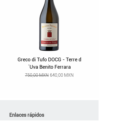
Greco di Tufo DOCG - Terre d
Grüner Veltliner Stra
´Uva Benito Ferrara
Precio
Precio de oferta
750,00 MXN
640,00 MXN
Enlaces rápidos
Política de Privacidad