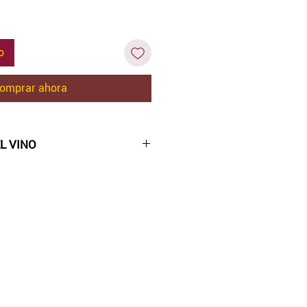
o
omprar ahora
L VINO
tensos reflejos granates.
 su amplio y elegante bouquet,
lsámicas y florales,
mportantes especias de
tas de grosellas y pequeñas
nte, delicado, muy bien
taninos suaves y aterciopelados
minerales. De gran