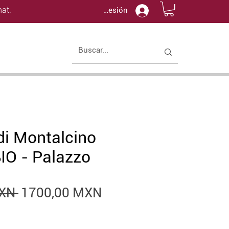
at.
Iniciar sesión
di Montalcino
IO - Palazzo
Precio
Precio
XN 
1700,00 MXN
de
oferta