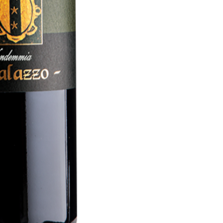
perseverancia.
-Maridaje:
Acompañ
florentina, los gui
ragú de caza.