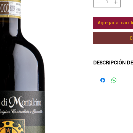
Agregar al carrit
C
DESCRIPCIÓN DE
-Color:
Rubí con in
-Aroma
: sorprende
con largas notas ba
acompañadas de i
pimienta negra, no
bayas.
-Sabor
: es envolve
equilibrado entre 
y notas saladas y 