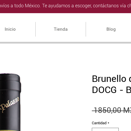
víos a todo México. Te ayudamos a escoger, contáctanos vía ch
Inicio
Tienda
Blog
Brunello 
DOCG - B
 1850,00 M
Cantidad
*