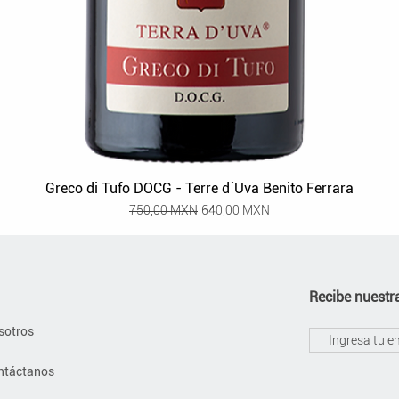
Greco di Tufo DOCG - Terre d´Uva Benito Ferrara
Precio
Precio de oferta
750,00 MXN
640,00 MXN
Recibe nuestra
sotros
ntáctanos