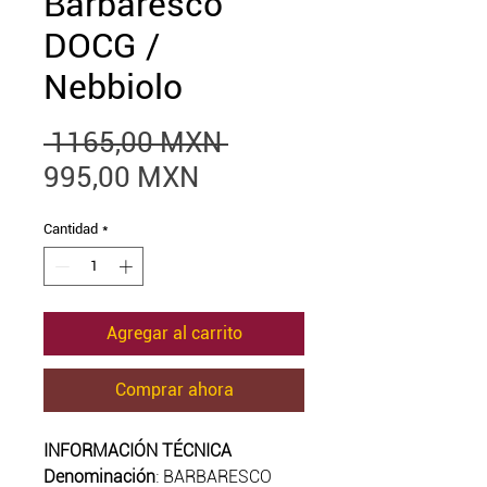
Barbaresco
DOCG /
Nebbiolo
Precio
 1165,00 MXN 
Precio
995,00 MXN
de
Cantidad
*
oferta
Agregar al carrito
Comprar ahora
INFORMACIÓN TÉCNICA
Denominación
: BARBARESCO