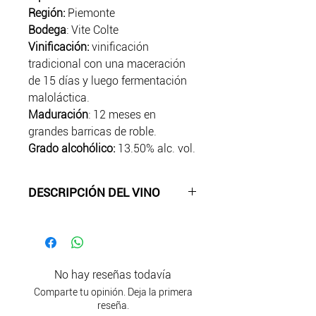
Región:
Piemonte
Bodega
: Vite Colte
Vinificación:
vinificación
tradicional con una maceración
de 15 días y luego fermentación
maloláctica.
Maduración
: 12 meses en
grandes barricas de roble.
Grado alcohólico:
13.50% alc. vol.
DESCRIPCIÓN DEL VINO
Color
: rojo rubí intenso.
Aroma
: muy fina y delicada, con
notas de vainilla, regaliz y grafito.
Sabor
: bien equilibrado con un
No hay reseñas todavía
final largo y persistente. Presenta
Comparte tu opinión. Deja la primera
taninos bien integrados, así como
reseña.