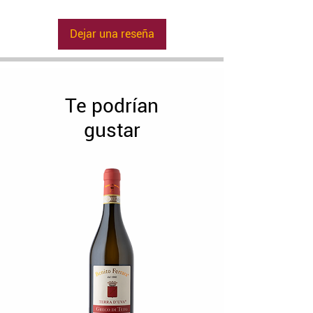
notas de vainilla y ciruela.
Dejar una reseña
Te podrían
gustar