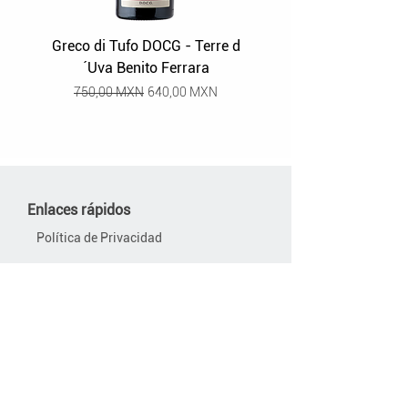
Greco di Tufo DOCG - Terre d
Grüner Veltliner Stra
´Uva Benito Ferrara
Precio
Precio de oferta
750,00 MXN
640,00 MXN
Enlaces rápidos
Política de Privacidad
Política de Devoluciones
Términos y Condiciones de Uso
Nosotros