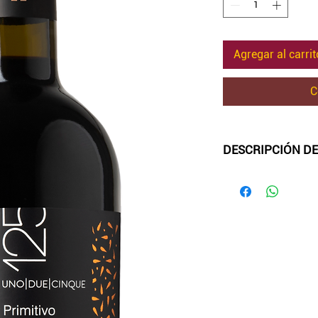
Agregar al carrit
C
DESCRIPCIÓN DE
-Color:
rojo profun
-Aroma
: intenso, 
hojasde tabaco, me
especiado, con nota
-Sabor
: En boca se
suave y rico en ta
-Maridaje:
Acompañ
pastas y pizzas.