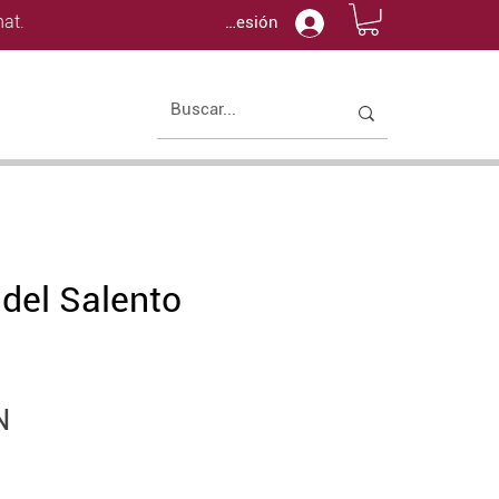
at.
Iniciar sesión
 del Salento
Precio
N