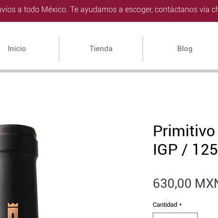
víos a todo México. Te ayudamos a escoger, contáctanos vía ch
Inicio
Tienda
Blog
Primitivo
IGP / 125
630,00 MX
Cantidad
*