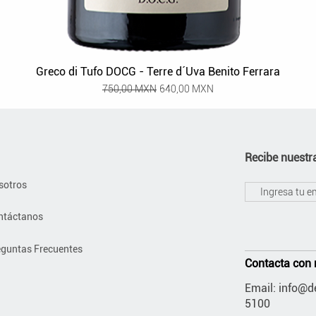
Greco di Tufo DOCG - Terre d´Uva Benito Ferrara
Precio
Precio de oferta
750,00 MXN
640,00 MXN
Recibe nuestra
sotros
ntáctanos
eguntas Frecuentes
Contacta con 
Email:
info@de
5100