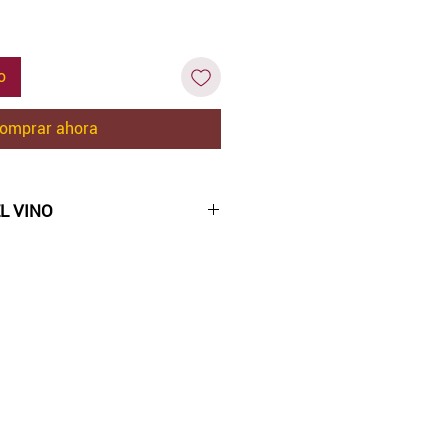
o
omprar ahora
L VINO
do.
con notas de ciruelas maduras,
rmelada de cereza, ligermente
s de vainilla y de cacao.
 presenta de gran estructura,
ninos maduros.
a bien a quesos añejos,