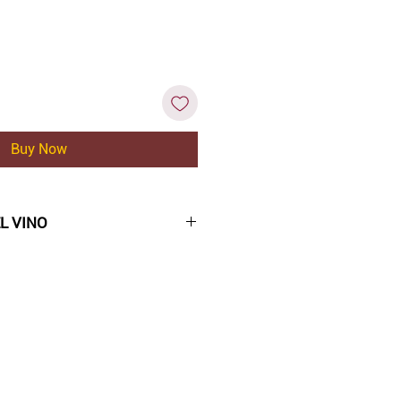
Buy Now
L VINO
izo.
 complejo, con notas de fruta
notas de fruta amarilla, en
 y plátano.