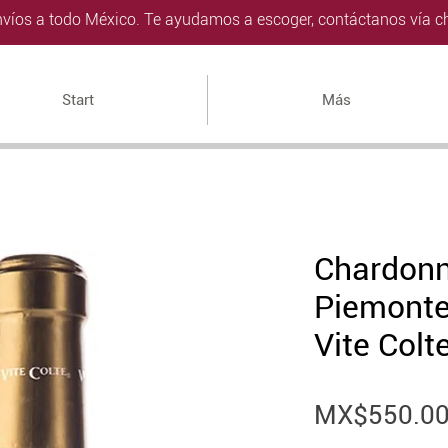
víos a todo México. Te ayudamos a escoger, contáctanos vía ch
Start
Más
Chardon
Piemonte
Vite Colt
MX$550.0