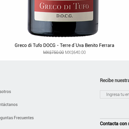
Greco di Tufo DOCG - Terre d´Uva Benito Ferrara
Regular Price
Sale Price
MX$750.00
MX$640.00
Recibe nuestra
sotros
ntáctanos
eguntas Frecuentes
Contacta con 