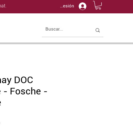
at.
Iniciar sesión
nay DOC
 - Fosche -
e
Price
0