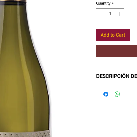
Quantity
*
Add to Cart
DESCRIPCIÓN DE
-Color:
amarillo paj
-Aroma
: intenso y
madura.
-Sabor
: suave con 
particular manzana