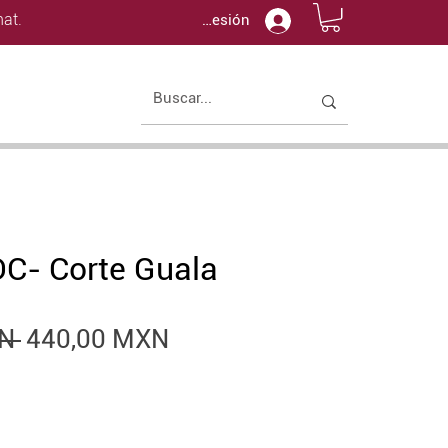
at.
Iniciar sesión
C- Corte Guala
Precio
Precio
N 
440,00 MXN
de
oferta