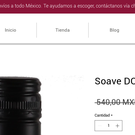
víos a todo México. Te ayudamos a escoger, contáctanos vía ch
Inicio
Tienda
Blog
Soave DO
 540,00 MX
Cantidad
*