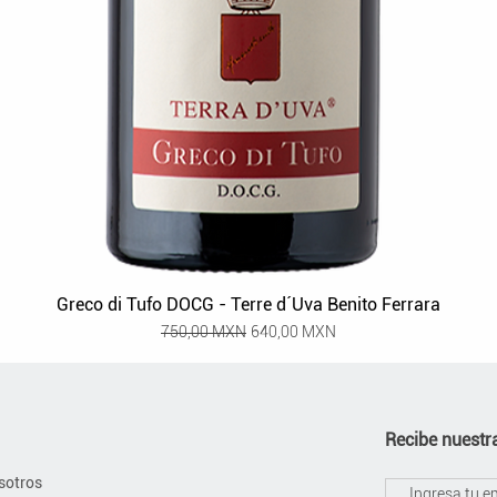
Greco di Tufo DOCG - Terre d´Uva Benito Ferrara
Precio
Precio de oferta
750,00 MXN
640,00 MXN
Recibe nuestra
sotros