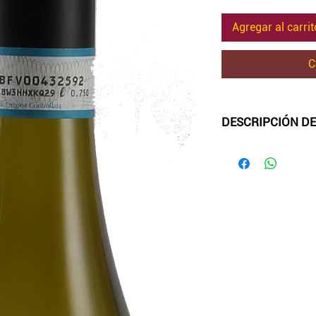
Agregar al carrit
C
DESCRIPCIÓN DE
-Color:
Color amaril
-Aroma
: notas de 
melocotón.
-Sabor
: muy fresco
-Maridaje:
combina 
es excelente para l