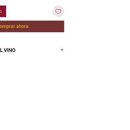
o
omprar ahora
L VINO
lo paja.
frutas como la piña y el
, afrutado y fragante.
bien con platos de pescado y
os aperitivos de verano.