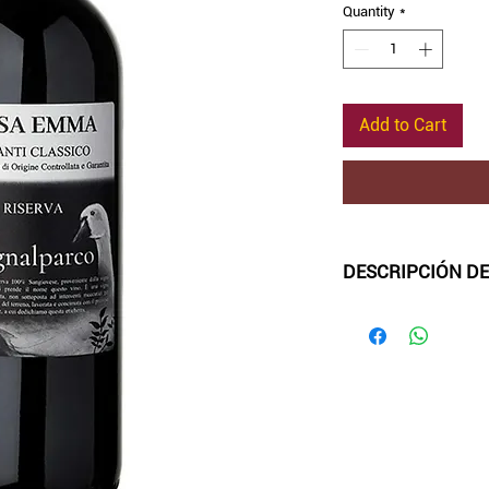
Quantity
*
Add to Cart
DESCRIPCIÓN DE
Color
: Rojo rubí bri
Aromas
: Intensos
sobre una textura
Sabo
r: Estructurad
taninos suaves y a
persistencia y un a
Maridaje
: Carnes ro