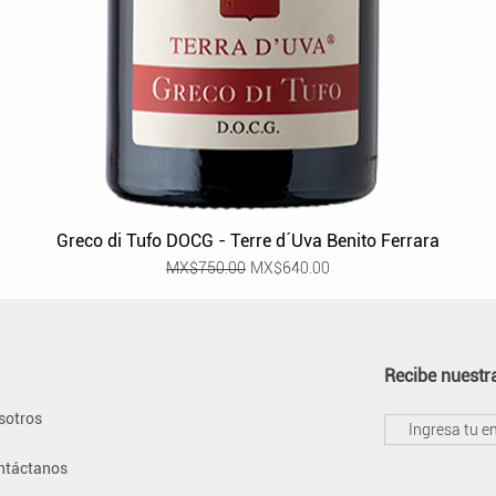
Greco di Tufo DOCG - Terre d´Uva Benito Ferrara
Regular Price
Sale Price
MX$750.00
MX$640.00
Recibe nuestra
sotros
ntáctanos