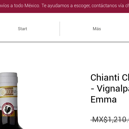
víos a todo México. Te ayudamos a escoger, contáctanos vía ch
Start
Más
Chianti C
- Vignalp
Emma
 MX$1,210.