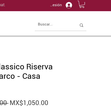
at.
Iniciar sesión
lassico Riserva
arco - Casa
Regular
Sale
00 
MX$1,050.00
Price
Price