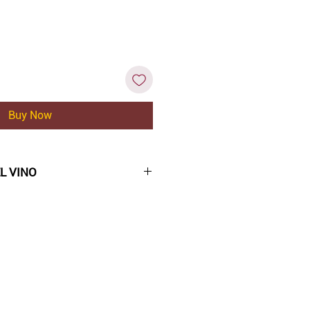
Buy Now
L VINO
llante con reflejos violáceos.
 aromas de mora y grosella
 balsámica.
o en boca, equilibrado con
terciopelados, de larga
gradable final mineral.
jas, guisos...