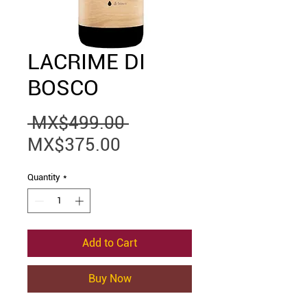
LACRIME DI
BOSCO
Regular
 MX$499.00 
Sale
Price
MX$375.00
Price
Quantity
*
Add to Cart
Buy Now