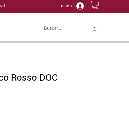
at.
Iniciar sesión
co Rosso DOC
Price
0