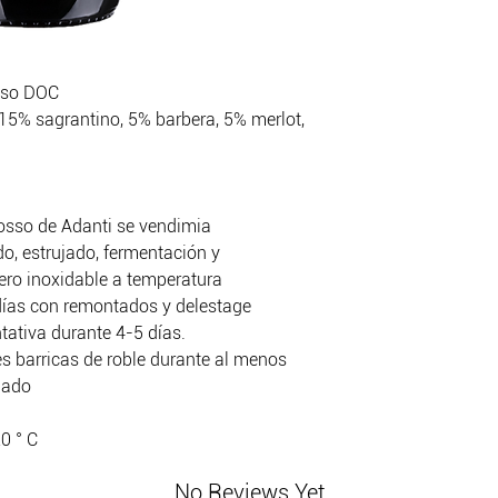
afrutada y balsám
Maridaje:
con plat
quesos curados.
sso DOC
15% sagrantino, 5% barbera, 5% merlot,
osso de Adanti se vendimia
o, estrujado, fermentación y
ero inoxidable a temperatura
días con remontados y delestage
tativa durante 4-5 días.
s barricas de roble durante al menos
lado
20 ° C
No Reviews Yet