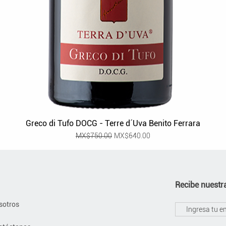
Greco di Tufo DOCG - Terre d´Uva Benito Ferrara
Regular Price
Sale Price
MX$750.00
MX$640.00
Recibe nuestra
sotros