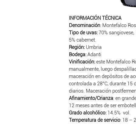
INFORMACIÓN TÉCNICA
Denominación
: Montefalco Ro
Tipo de uvas:
70% sangiovese, 
5% cabernet.
Región:
Umbria
Bodega:
Adanti
Vinificació
n:
este Montefalco R
manualmente, luego despalillad
maceración en depósitos de ac
controlada a 28°C, durante 15 
diarios. Maceración postfermen
Afinamiento/Crianza
:
en grande
12 meses antes de ser embotel
Grado alcohólico:
14.5% vol.
Temperatura de servicio
: 18 – 