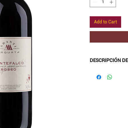
Add to Cart
DESCRIPCIÓN DE
Color
:
rojo rubí int
Aroma
:
en nariz exp
terruño de la zona
de tonos balsámico
desde las cerezas a
mora y la ciruela.
Sabor
:
Boca fresca
sapidez aviva aún