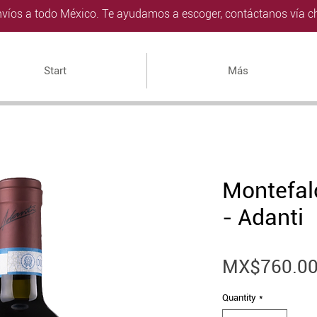
víos a todo México. Te ayudamos a escoger, contáctanos vía ch
Start
Más
Montefal
- Adanti
MX$760.0
Quantity
*