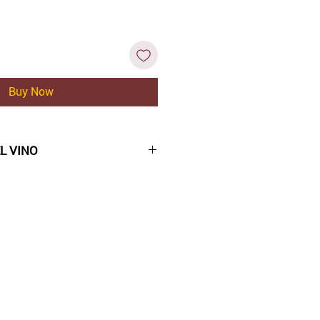
Buy Now
L VINO
enso
resa las características del
 de Montefalco. Es una mezcla
s y notas afrutadas, que van
 las grosellas, pasando por la
 con taninos equilibrados. La
 más la degustación, aunque ya