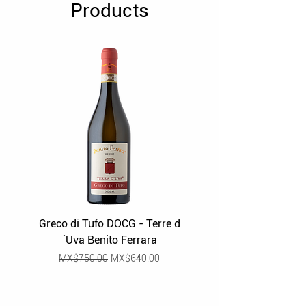
Products
Greco di Tufo DOCG - Terre d
Grüner Veltliner Stra
´Uva Benito Ferrara
Regular Price
Sale Price
MX$750.00
MX$640.00