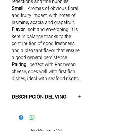
reflections and fine bubbles.
Smell
: Aromas of obvious floral
and fruity impact, with notes of
jasmine, acacia and grapefruit.
Flavor
: soft and enveloping, it is
kept in balance thanks to the
contribution of good freshness
and a pleasant flavor that ensure
a good general persistence.
Pairing:
perfect with Parmesan
cheese, goes well with first fish
dishes, ideal with seafood risotto.
DESCRIPCIÓN DEL VINO
Este es un espumoso realizado
con Método Clásico, con la uva
Trebianno, que produce vinos
aromáticos con elevada
No Reviews Yet