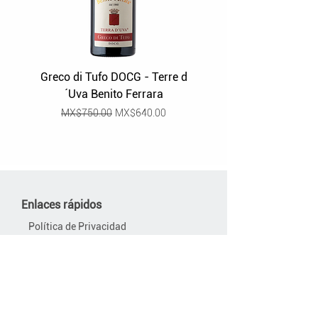
rissotto de marisco.
Greco di Tufo DOCG - Terre d
Grüner Veltliner Stra
´Uva Benito Ferrara
Regular Price
Sale Price
MX$750.00
MX$640.00
Enlaces rápidos
Política de Privacidad
Política de Devoluciones
Términos y Condiciones de Uso