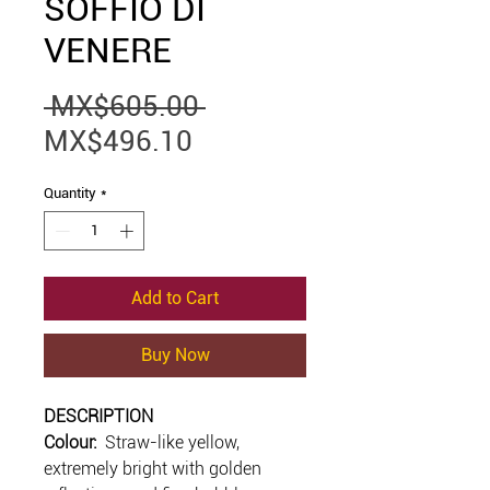
SOFFIO DI
VENERE
Regular
 MX$605.00 
Sale
Price
MX$496.10
Price
Quantity
*
Add to Cart
Buy Now
DESCRIPTION
Colour:
Straw-like yellow,
extremely bright with golden