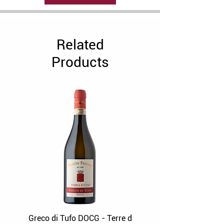
carne estofada, tagliatelle al ragú
de jabalí, postres de chocolate.
Related
Products
Greco di Tufo DOCG - Terre d
Grüner Veltliner Stra