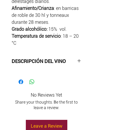
delestages diarios.
Afinamiento/Crianza
:
en barricas
de roble de 30 hl y tonneaux
durante 28 meses.
Grado alcohólico:
15% vol.
Temperatura de servicio
: 18 – 20
°C
DESCRIPCIÓN DEL VINO
Color
:
rojo rubí intenso
Aroma
:
intenso con recuerdos de
guindas, moras y ciruelas, grafito,
regaliz, bayas de enebro, hierbas
No Reviews Yet
aromáticas, pimienta y tabaco.
Share your thoughts. Be the first to
Sabor
: seco, con una tanicidad y
leave a review.
frescura alta perfectamente
equilibradas y un final largo.
Leave a Review
Maridaje:
con platos de caza,