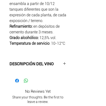
ensambla a partir de 10/12
tanques diferentes que son la
expresión de cada planta, de cada
exposición / terreno.
Refinamiento:
en depósitos de
cemento durante 3 meses.
Grado alcohólico
:
12,5% vol.
Temperatura de servicio
: 10-12°C
DESCRIPCIÓN DEL VINO
-Color:
amarillo paja brillante.
-Aroma
: aromas afrutados bien
definidos, notas de clementinas y
flores de almendras
No Reviews Yet
-Sabor
: ligero y jugoso, notas de
Share your thoughts. Be the first to
melocotones blancos agrios,
leave a review.