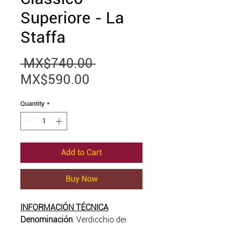
Superiore - La
Staffa
Regular
 MX$740.00 
Sale
Price
MX$590.00
Price
Quantity
*
Add to Cart
Buy Now
INFORMACIÓN TÉCNICA
Denominación
: Verdicchio dei