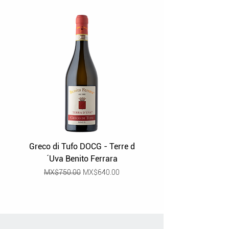
Greco di Tufo DOCG - Terre d
Grüner Veltliner Stra
´Uva Benito Ferrara
Regular Price
Sale Price
MX$750.00
MX$640.00