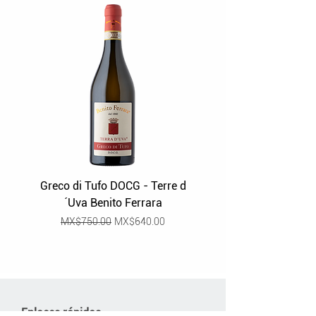
Greco di Tufo DOCG - Terre d
Grüner Veltliner Stra
´Uva Benito Ferrara
Regular Price
Sale Price
MX$750.00
MX$640.00
Enlaces rápidos